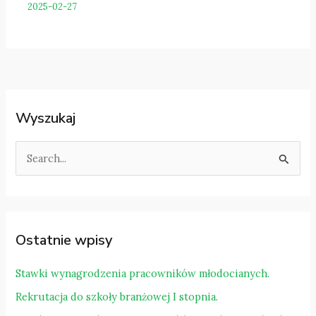
2025-02-27
Wyszukaj
S
z
u
k
a
Ostatnie wpisy
j
d
Stawki wynagrodzenia pracowników młodocianych.
l
Rekrutacja do szkoły branżowej I stopnia.
a