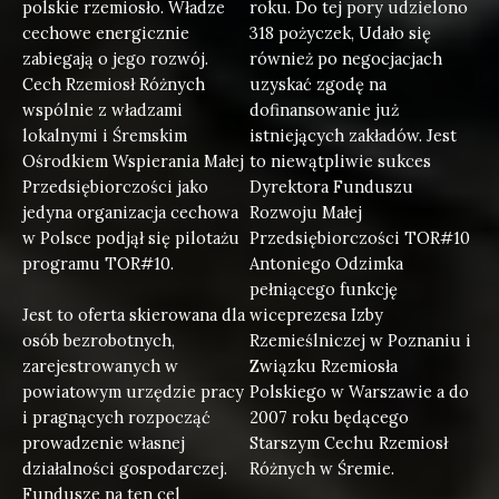
polskie rzemiosło. Władze
roku. Do tej pory udzielono
cechowe energicznie
318 pożyczek, Udało się
zabiegają o jego rozwój.
również po negocjacjach
Cech Rzemiosł Różnych
uzyskać zgodę na
wspólnie z władzami
dofinansowanie już
lokalnymi i Śremskim
istniejących zakładów. Jest
Ośrodkiem Wspierania Małej
to niewątpliwie sukces
Przedsiębiorczości jako
Dyrektora Funduszu
jedyna organizacja cechowa
Rozwoju Małej
w Polsce podjął się pilotażu
Przedsiębiorczości TOR#10
programu TOR#10.
Antoniego Odzimka
pełniącego funkcję
Jest to oferta skierowana dla
wiceprezesa Izby
osób bezrobotnych,
Rzemieślniczej w Poznaniu i
zarejestrowanych w
Związku Rzemiosła
powiatowym urzędzie pracy
Polskiego w Warszawie a do
i pragnących rozpocząć
2007 roku będącego
prowadzenie własnej
Starszym Cechu Rzemiosł
działalności gospodarczej.
Różnych w Śremie.
Fundusze na ten cel