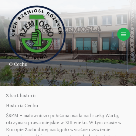
do
Przejdź
treści
do
treści
O Cechu
Z kart historii
Historia Cechu
ŚREM – malowniczo położona osada nad rzeką Wartą,
otrzymała prawa miejskie w XIII wieku. W tym czasie w
Europie Zachodniej nastąpiło wyraźne ożywienie