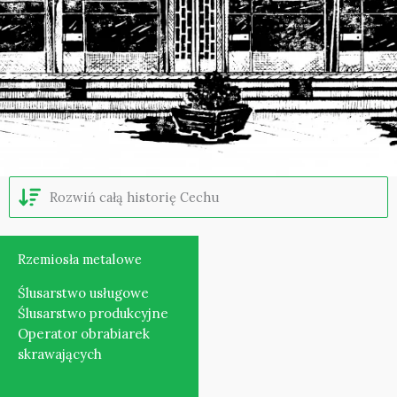
Rozwiń całą historię Cechu
Rzemiosła metalowe
Ślusarstwo usługowe
Ślusarstwo produkcyjne
Operator obrabiarek
skrawających