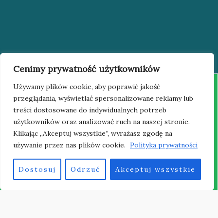
Cenimy prywatność użytkowników
Używamy plików cookie, aby poprawić jakość
1991 – 2007
1981 – 1991
przeglądania, wyświetlać spersonalizowane reklamy lub
Antoni Odzimek
Marian Śniedziewski
treści dostosowane do indywidualnych potrzeb
użytkowników oraz analizować ruch na naszej stronie.
Klikając „Akceptuj wszystkie”, wyrażasz zgodę na
używanie przez nas plików cookie.
Polityka prywatności
Dostosuj
Odrzuć
Akceptuj wszystkie