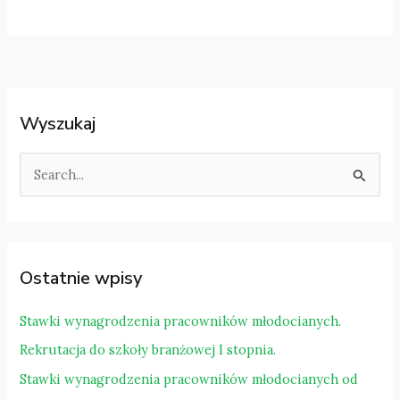
Wyszukaj
S
z
u
k
a
Ostatnie wpisy
j
d
Stawki wynagrodzenia pracowników młodocianych.
l
Rekrutacja do szkoły branżowej I stopnia.
a
Stawki wynagrodzenia pracowników młodocianych od
: