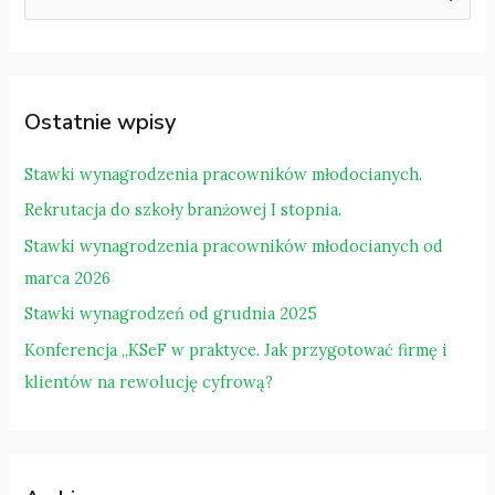
z
u
k
a
Ostatnie wpisy
j
d
Stawki wynagrodzenia pracowników młodocianych.
l
Rekrutacja do szkoły branżowej I stopnia.
a
Stawki wynagrodzenia pracowników młodocianych od
:
marca 2026
Stawki wynagrodzeń od grudnia 2025
Konferencja „KSeF w praktyce. Jak przygotować firmę i
klientów na rewolucję cyfrową?