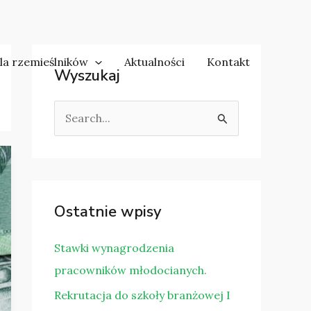
la rzemieślników
Aktualności
Kontakt
Wyszukaj
S
z
u
k
a
Ostatnie wpisy
j
d
Stawki wynagrodzenia
l
pracowników młodocianych.
a
Rekrutacja do szkoły branżowej I