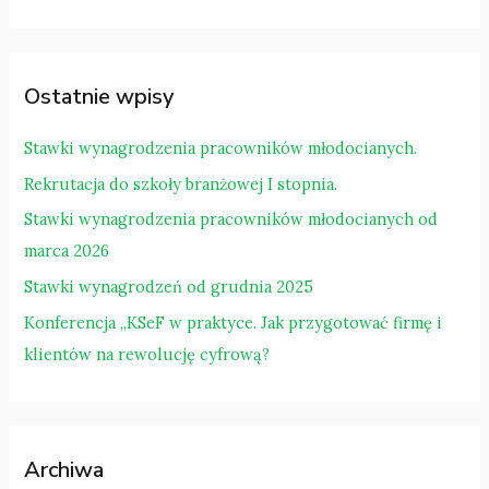
u
k
a
Ostatnie wpisy
j
d
Stawki wynagrodzenia pracowników młodocianych.
l
Rekrutacja do szkoły branżowej I stopnia.
a
Stawki wynagrodzenia pracowników młodocianych od
:
marca 2026
Stawki wynagrodzeń od grudnia 2025
Konferencja „KSeF w praktyce. Jak przygotować firmę i
klientów na rewolucję cyfrową?
Archiwa