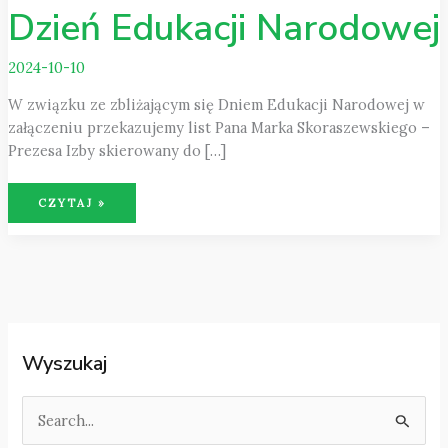
Dzień Edukacji Narodowej
2024-10-10
W związku ze zbliżającym się Dniem Edukacji Narodowej w
załączeniu przekazujemy list Pana Marka Skoraszewskiego –
Prezesa Izby skierowany do […]
DZIEŃ
CZYTAJ »
EDUKACJI
NARODOWEJ
Wyszukaj
S
z