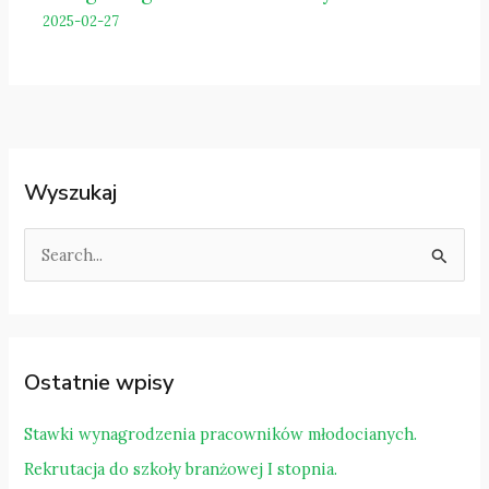
2025-02-27
Wyszukaj
S
z
u
k
a
Ostatnie wpisy
j
d
Stawki wynagrodzenia pracowników młodocianych.
l
Rekrutacja do szkoły branżowej I stopnia.