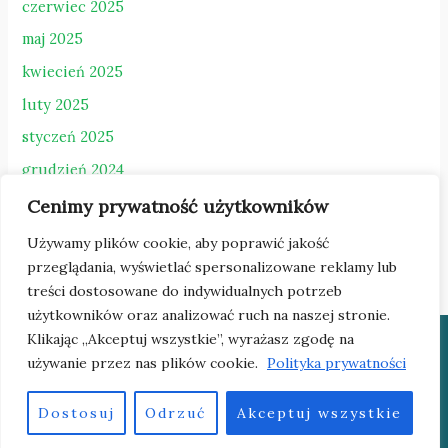
czerwiec 2025
maj 2025
kwiecień 2025
luty 2025
styczeń 2025
grudzień 2024
październik 2024
Cenimy prywatność użytkowników
sierpień 2023
Używamy plików cookie, aby poprawić jakość
przeglądania, wyświetlać spersonalizowane reklamy lub
treści dostosowane do indywidualnych potrzeb
użytkowników oraz analizować ruch na naszej stronie.
Klikając „Akceptuj wszystkie”, wyrażasz zgodę na
Copyright © 2026 Cech Rzemiosł Różnych
używanie przez nas plików cookie.
Polityka prywatności
Powered by
Dostosuj
Odrzuć
Akceptuj wszystkie