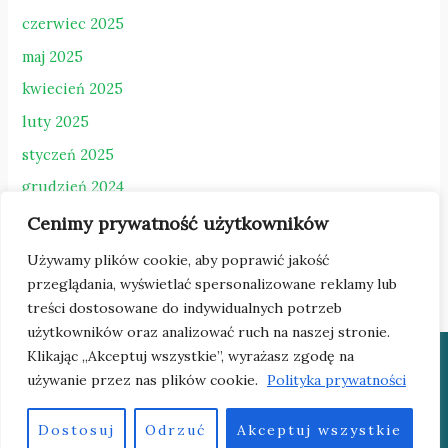
czerwiec 2025
maj 2025
kwiecień 2025
luty 2025
styczeń 2025
grudzień 2024
październik 2024
Cenimy prywatność użytkowników
sierpień 2023
Używamy plików cookie, aby poprawić jakość
przeglądania, wyświetlać spersonalizowane reklamy lub
treści dostosowane do indywidualnych potrzeb
użytkowników oraz analizować ruch na naszej stronie.
Klikając „Akceptuj wszystkie”, wyrażasz zgodę na
Copyright © 2026 Cech Rzemiosł Różnych
używanie przez nas plików cookie.
Polityka prywatności
Powered by
Dostosuj
Odrzuć
Akceptuj wszystkie