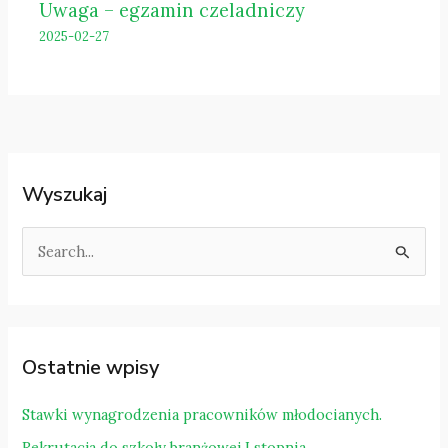
Uwaga – egzamin czeladniczy
2025-02-27
Wyszukaj
S
z
u
k
a
Ostatnie wpisy
j
d
Stawki wynagrodzenia pracowników młodocianych.
l
Rekrutacja do szkoły branżowej I stopnia.