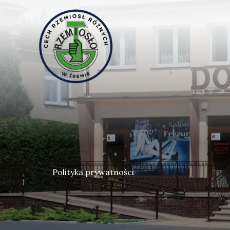
Przejdź
treści
do
treści
Polityka prywatności