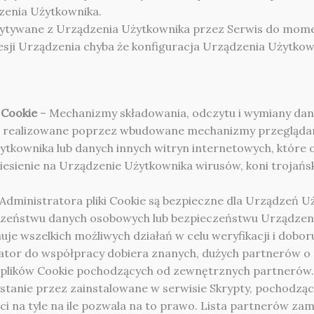
dzenia Użytkownika.
zytywane z Urządzenia Użytkownika przez Serwis do moment
ji Urządzenia chyba że konfiguracja Urządzenia Użytkown
 Cookie
– Mechanizmy składowania, odczytu i wymiany dan
 realizowane poprzez wbudowane mechanizmy przeglądare
ytkownika lub danych innych witryn internetowych, które
iesienie na Urządzenie Użytkownika wirusów, koni trojańsk
dministratora pliki Cookie są bezpieczne dla Urządzeń Uży
czeństwu danych osobowych lub bezpieczeństwu Urządzeni
je wszelkich możliwych działań w celu weryfikacji i dobo
tor do współpracy dobiera znanych, dużych partnerów o 
ą plików Cookie pochodzących od zewnętrznych partnerów.
stanie przez zainstalowane w serwisie Skrypty, pochodzą
 na tyle na ile pozwala na to prawo. Lista partnerów zami