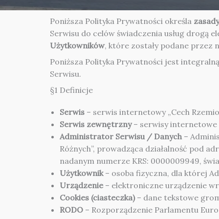
Poniższa Polityka Prywatności określa
zasady
Serwisu do celów świadczenia usług drogą e
Użytkowników
, które zostały podane przez 
Poniższa Polityka Prywatności jest integraln
Serwisu.
§1 Definicje
Serwis
– serwis internetowy „Cech Rzemio
Serwis zewnętrzny
– serwisy internetowe
Administrator Serwisu / Danych
– Adminis
Różnych”, prowadząca działalność pod adr
nadanym numerze KRS: 0000009949, świad
Użytkownik
– osoba fizyczna, dla której 
Urządzenie
– elektroniczne urządzenie w
Cookies (ciasteczka)
– dane tekstowe grom
RODO
– Rozporządzenie Parlamentu Europe