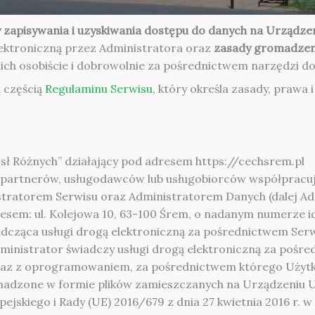
 zapisywania i uzyskiwania dostępu do danych na Urządz
lektroniczną przez Administratora oraz
zasady gromadzen
nich osobiście i dobrowolnie za pośrednictwem narzędzi d
ą częścią
Regulaminu Serwisu
, który określa zasady, prawa
sł Różnych” działający pod adresem https://cechsrem.pl
 partnerów, usługodawców lub usługobiorców współpracu
tratorem Serwisu oraz Administratorem Danych (dalej Adm
esem: ul. Kolejowa 10, 63-100 Śrem, o nadanym numerze id
cząca usługi drogą elektroniczną za pośrednictwem Ser
Administrator świadczy usługi drogą elektroniczną za pośr
raz z oprogramowaniem, za pośrednictwem którego Użytk
adzone w formie plików zamieszczanych na Urządzeniu 
jskiego i Rady (UE) 2016/679 z dnia 27 kwietnia 2016 r. 