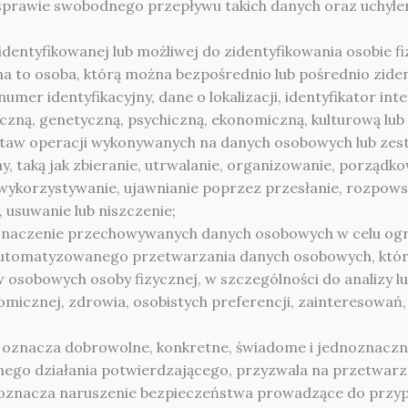
sprawie swobodnego przepływu takich danych oraz uchyle
dentyfikowanej lub możliwej do zidentyfikowania osobie fiz
na to osoba, którą można bezpośrednio lub pośrednio zide
 numer identyfikacyjny, dane o lokalizacji, identyfikator in
giczną, genetyczną, psychiczną, ekonomiczną, kulturową lu
staw operacji wykonywanych na danych osobowych lub ze
 taką jak zbieranie, utrwalanie, organizowanie, porządk
 wykorzystywanie, ujawnianie poprzez przesłanie, rozpows
 usuwanie lub niszczenie;
naczenie przechowywanych danych osobowych w celu ogra
utomatyzowanego przetwarzania danych osobowych, które
 osobowych osoby fizycznej, w szczególności do analizy 
onomicznej, zdrowia, osobistych preferencji, zainteresowań,
 oznacza dobrowolne, konkretne, świadome i jednoznaczne
źnego działania potwierdzającego, przyzwala na przetwar
oznacza naruszenie bezpieczeństwa prowadzące do przy