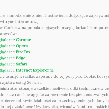
 samodzielnie zmienić ustawienia dotyczące zapisywani
 witrynę internetową
ów Cookie w najpopularniejszych przeglądarkach kompute
ostawców:
glądarce
Chrome
glądarce
Opera
glądarce
FireFox
glądarce
Edge
glądarce
Safari
glądarce
Internet Explorer 11
sunąć wszelkie zapisane do tej pory pliki Cookie korzys
zysta z usług Serwisu.
nistrator stosuje wszelkie możliwe środki techniczne w 
ednak zwrócić uwagę, że zapewnienie bezpieczeństwa tych
ie bierze odpowiedzialności za przechwycenie tych danych,
adomej działalność Użytkownika, wirusów, koni trojańskic