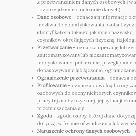
z przetwarzaniem danych osobowych i w 
rozporządzenie o ochronie danych)
Dane osobowe
– oznaczają informacje o zi
możliwa do zidentyfikowania osoba fizycz
identyfikatora takiego jak imię i nazwisko,
czynników określających fizyczną, fizjolo
Przetwarzanie
– oznacza operację lub ze
zautomatyzowany lub niezautomatyzowany,
modyfikowanie, pobieranie, przeglądanie,
dopasowywanie lub łączenie, ograniczanie,
Ograniczenie przetwarzania
– oznacza oz
Profilowanie
– oznacza dowolną formę za
osobowych do oceny niektórych czynników
pracy tej osoby fizycznej, jej sytuacji ek
przemieszczania się
Zgoda
– zgoda osoby, której dane dotyczą
dotyczą, w formie oświadczenia lub wyra
Naruszenie ochrony danych osobowych
– 